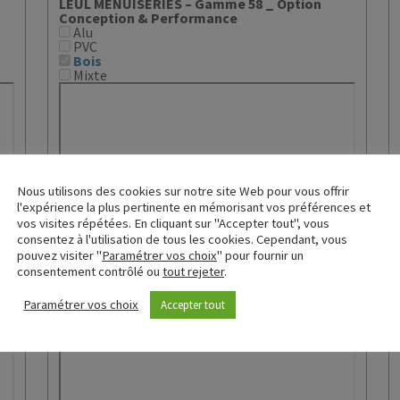
LEUL MENUISERIES – Gamme 58 _ Option
Conception & Performance
Alu
PVC
Bois
Mixte
Nous utilisons des cookies sur notre site Web pour vous offrir
l'expérience la plus pertinente en mémorisant vos préférences et
vos visites répétées. En cliquant sur "Accepter tout", vous
consentez à l'utilisation de tous les cookies. Cependant, vous
pouvez visiter "
Paramétrer vos choix
" pour fournir un
consentement contrôlé ou
tout rejeter
.
Paramétrer vos choix
Accepter tout