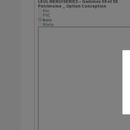
LEUL MENUISERIES – Gammes 58 et 58
Patrimoine _ Option Conception
Alu
PVC
Bois
Mixte