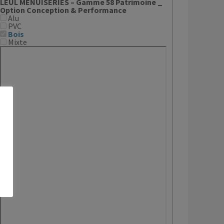
LEUL MENUISERIES – Gamme 58 Patrimoine _
Option Conception & Performance
Alu
PVC
Bois
Mixte