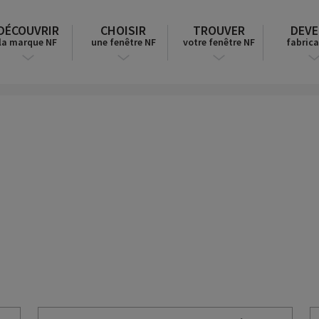
DÉCOUVRIR
CHOISIR
TROUVER
DEVE
la marque NF
une fenêtre NF
votre fenêtre NF
fabrica