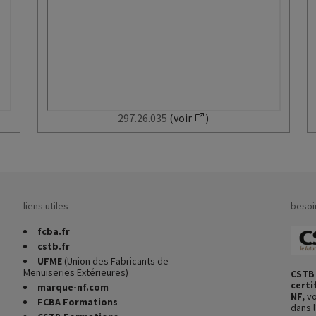
297.26.035
(voir
)
liens utiles
besoi
fcba.fr
cstb.fr
UFME
(Union des Fabricants de
Menuiseries Extérieures)
CSTB 
certi
marque-nf.com
NF,
vo
FCBA Formations
dans l