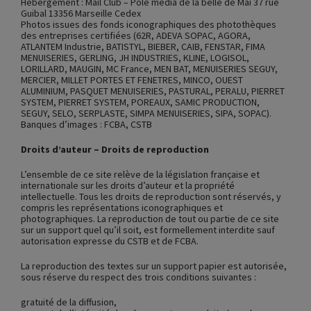
Hébergement : Mail Club – Pôle média de la belle de Mai 37 rue
Guibal 13356 Marseille Cedex
Photos issues des fonds iconographiques des photothèques
des entreprises certifiées (62R, ADEVA SOPAC, AGORA,
ATLANTEM Industrie, BATISTYL, BIEBER, CAIB, FENSTAR, FIMA
MENUISERIES, GERLING, JH INDUSTRIES, KLINE, LOGISOL,
LORILLARD, MAUGIN, MC France, MEN BAT, MENUISERIES SEGUY,
MERCIER, MILLET PORTES ET FENETRES, MINCO, OUEST
ALUMINIUM, PASQUET MENUISERIES, PASTURAL, PERALU, PIERRET
SYSTEM, PIERRET SYSTEM, POREAUX, SAMIC PRODUCTION,
SEGUY, SELO, SERPLASTE, SIMPA MENUISERIES, SIPA, SOPAC).
Banques d’images : FCBA, CSTB
Droits d’auteur – Droits de reproduction
L’ensemble de ce site relève de la législation française et
internationale sur les droits d’auteur et la propriété
intellectuelle. Tous les droits de reproduction sont réservés, y
compris les représentations iconographiques et
photographiques. La reproduction de tout ou partie de ce site
sur un support quel qu’il soit, est formellement interdite sauf
autorisation expresse du CSTB et de FCBA.
La reproduction des textes sur un support papier est autorisée,
sous réserve du respect des trois conditions suivantes :
gratuité de la diffusion,