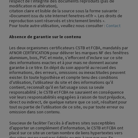
respect de l’intégrité des documents reproduits (pas de
modification ni altération),
citation claire et lisible de la source sous la forme suivante :
»Document issu du site Internet fenetres-nf.fr ». Les droits de
reproduction sont réservés et strictement limités ».
Pour toute autre utilisation, veuillez nous consulter :
Contact
Absence de garantie sur le contenu
Les deux organismes certificateurs CSTB et FCBA, mandatés par
AFNOR CERTIFICATION pour délivrer les marques NF des fenêtres
aluminium, bois, PVC et mixte, s’efforcent d’inclure sur ce site
des informations exactes et à jour mais ne donnent aucune
garantie à ce titre. En dépit du soin apporté au recueil des
informations, des erreurs, omissions ou inexactitudes peuvent
exister. En toute hypothèse et compte tenu des conditions
d’utilisation, l’utilisateur du site et des informations qu’il
contient, reconnaît qu’il en fait usage sous sa seule
responsabilité ; le CSTB et FCBA ne sauraient en conséquence
voir leurs responsabilités engagées à raison de tout préjudice,
direct ou indirect, de quelque nature que ce soit, résultant pour
tout ou partie de l’utilisation de ce site, ou par toute erreur ou
omission dans son contenu.
Soucieux de faciliter l’accès à d’autres sites susceptibles
d’apporter un complément d’information, le CSTB et FCBA ont
placé sur ce site un certain nombre de liens hypertextes vers
des sites qui ne sont pas édités ou mis à jour par eux. En