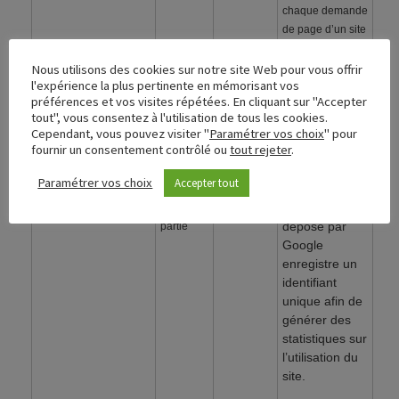
chaque demande
de page d’un site
et utilisé pour
calculer des
Nous utilisons des cookies sur notre site Web pour vous offrir
l'expérience la plus pertinente en mémorisant vos
données de
préférences et vos visites répétées. En cliquant sur "Accepter
visiteur, de
tout", vous consentez à l'utilisation de tous les cookies.
session et de
Cependant, vous pouvez visiter "
Paramétrer vos choix
" pour
campagne pour
fournir un consentement contrôlé ou
tout rejeter
.
les rapports
d’analyse de site.
Paramétrer vos choix
Accepter tout
Ce cookie
_ga_F33YP8DC56
tierce
2 ans
déposé par
partie
Google
enregistre un
identifiant
unique afin de
générer des
statistiques sur
l’utilisation du
site.