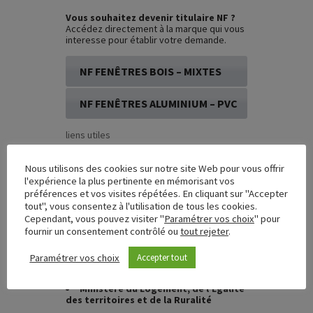
Vous souhaitez devenir titulaire NF ?
Accédez directement à la marque qui vous
interesse pour établir votre demande.
NF FENÊTRES BOIS – MIXTES
NF FENÊTRES ALUMINIUM – PVC
liens utiles
fcba.fr
Nous utilisons des cookies sur notre site Web pour vous offrir
cstb.fr
l'expérience la plus pertinente en mémorisant vos
UFME
(Union des Fabricants de
préférences et vos visites répétées. En cliquant sur "Accepter
Menuiseries Extérieures)
tout", vous consentez à l'utilisation de tous les cookies.
marque-nf.com
Cependant, vous pouvez visiter "
Paramétrer vos choix
" pour
FCBA Formations
fournir un consentement contrôlé ou
tout rejeter
.
CSTB Formations
Paramétrer vos choix
Accepter tout
anah.gouv.fr
afocert.fr
Ministère du Logement, de l’Egalité
des territoires et de la Ruralité