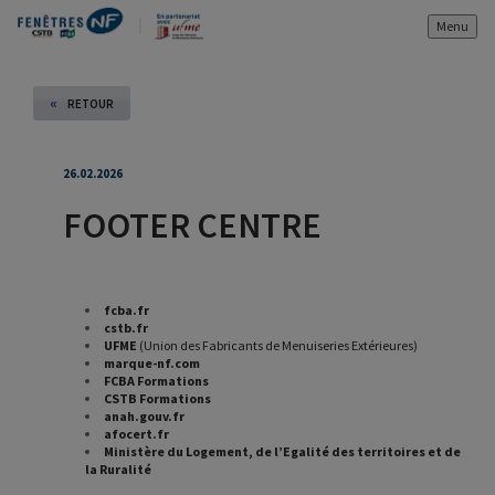
Menu
«
RETOUR
26.02.2026
FOOTER CENTRE
fcba.fr
cstb.fr
UFME
(Union des Fabricants de Menuiseries Extérieures)
marque-nf.com
FCBA Formations
CSTB Formations
anah.gouv.fr
afocert.fr
Ministère du Logement, de l’Egalité des territoires et de
la Ruralité