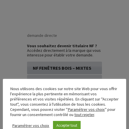
demande directe
Vous souhaitez devenir titulaire NF ?
Accédez directement à la marque qui vous
interesse pour établir votre demande.
NF FENÊTRES BOIS – MIXTES
NF FENÊTRES ALUMINIUM – PVC
Nous utilisons des cookies sur notre site Web pour vous offrir
l'expérience la plus pertinente en mémorisant vos
liens utiles
préférences et vos visites répétées. En cliquant sur "Accepter
tout", vous consentez à l'utilisation de tous les cookies.
fcba.fr
Cependant, vous pouvez visiter "
Paramétrer vos choix
" pour
cstb.fr
fournir un consentement contrôlé ou
tout rejeter
.
UFME
(Union des Fabricants de
Menuiseries Extérieures)
Paramétrer vos choix
Accepter tout
marque-nf.com