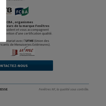
et FCBA , organismes
ficateurs de la marque Fenêtres
us guident et vous accompagnent
’obtention d’une certification qualité.
partenariat avec l’
UFME
(Union des
ricants de Menuiseries Extérieures).
ONTACTEZ-NOUS
RESSE
Fenêtres NF, la qualité sous contrôle.