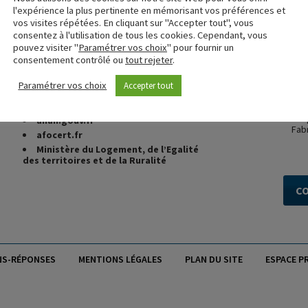
l'expérience la plus pertinente en mémorisant vos préférences et
vos visites répétées. En cliquant sur "Accepter tout", vous
fcba.fr
consentez à l'utilisation de tous les cookies. Cependant, vous
cstb.fr
pouvez visiter "
Paramétrer vos choix
" pour fournir un
UFME
(Union des Fabricants de
consentement contrôlé ou
tout rejeter
.
Menuiseries Extérieures)
CSTB 
certi
marque-nf.com
Paramétrer vos choix
Accepter tout
NF,
vo
FCBA Formations
dans l
CSTB Formations
En 
anah.gouv.fr
Fab
afocert.fr
Ministère du Logement, de l’Egalité
des territoires et de la Ruralité
C
NS-RÉPONSES
MENTIONS LÉGALES
PLAN DU SITE
ESPACE P