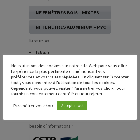
NF FENÊTRES BOIS – MIXTES
NF FENÊTRES ALUMINIUM – PVC
liens utiles
fcba.fr
cstb.fr
UFME
(Union des Fabricants de
Nous utilisons des cookies sur notre site Web pour vous offrir
Menuiseries Extérieures)
l'expérience la plus pertinente en mémorisant vos
préférences et vos visites répétées. En cliquant sur "Accepter
marque-nf.com
tout", vous consentez à l'utilisation de tous les cookies.
FCBA Formations
Cependant, vous pouvez visiter "
Paramétrer vos choix
" pour
CSTB Formations
fournir un consentement contrôlé ou
tout rejeter
.
anah.gouv.fr
afocert.fr
Paramétrer vos choix
Accepter tout
Ministère du Logement, de l’Egalité
des territoires et de la Ruralité
besoin d’informations ?