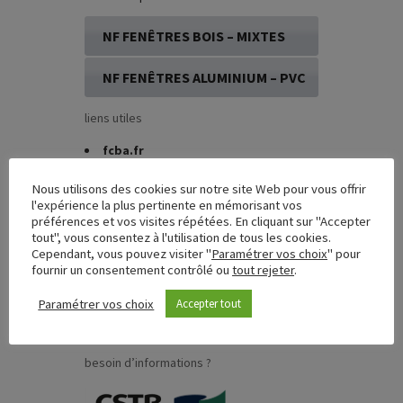
NF FENÊTRES BOIS – MIXTES
NF FENÊTRES ALUMINIUM – PVC
liens utiles
fcba.fr
cstb.fr
UFME
(Union des Fabricants de
Nous utilisons des cookies sur notre site Web pour vous offrir
Menuiseries Extérieures)
l'expérience la plus pertinente en mémorisant vos
préférences et vos visites répétées. En cliquant sur "Accepter
marque-nf.com
tout", vous consentez à l'utilisation de tous les cookies.
FCBA Formations
Cependant, vous pouvez visiter "
Paramétrer vos choix
" pour
CSTB Formations
fournir un consentement contrôlé ou
tout rejeter
.
anah.gouv.fr
afocert.fr
Paramétrer vos choix
Accepter tout
Ministère du Logement, de l’Egalité
des territoires et de la Ruralité
besoin d’informations ?