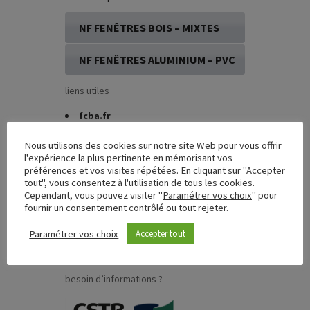
NF FENÊTRES BOIS – MIXTES
NF FENÊTRES ALUMINIUM – PVC
liens utiles
fcba.fr
cstb.fr
UFME
(Union des Fabricants de
Nous utilisons des cookies sur notre site Web pour vous offrir
Menuiseries Extérieures)
l'expérience la plus pertinente en mémorisant vos
préférences et vos visites répétées. En cliquant sur "Accepter
marque-nf.com
tout", vous consentez à l'utilisation de tous les cookies.
FCBA Formations
Cependant, vous pouvez visiter "
Paramétrer vos choix
" pour
CSTB Formations
fournir un consentement contrôlé ou
tout rejeter
.
anah.gouv.fr
afocert.fr
Paramétrer vos choix
Accepter tout
Ministère du Logement, de l’Egalité
des territoires et de la Ruralité
besoin d’informations ?