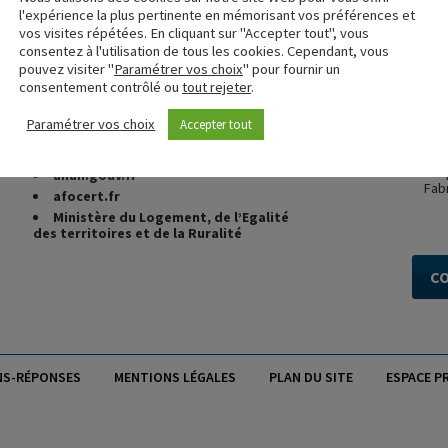
l'expérience la plus pertinente en mémorisant vos préférences et
vos visites répétées. En cliquant sur "Accepter tout", vous
fcba.fr
consentez à l'utilisation de tous les cookies. Cependant, vous
cstb.fr
pouvez visiter "
Paramétrer vos choix
" pour fournir un
UFME
(Union des Fabricants de
consentement contrôlé ou
tout rejeter
.
Menuiseries Extérieures)
CSTB 
certi
marque-nf.com
Paramétrer vos choix
Accepter tout
NF,
vo
FCBA Formations
dans l
CSTB Formations
En 
anah.gouv.fr
Fab
afocert.fr
Ministère du Logement, de l’Egalité
des territoires et de la Ruralité
C
NS-RÉPONSES
MENTIONS LÉGALES
PLAN DU SITE
ESPACE P