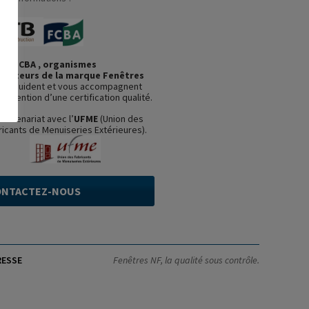
et FCBA , organismes
ficateurs de la marque Fenêtres
us guident et vous accompagnent
’obtention d’une certification qualité.
partenariat avec l’
UFME
(Union des
ricants de Menuiseries Extérieures).
ONTACTEZ-NOUS
RESSE
Fenêtres NF, la qualité sous contrôle.