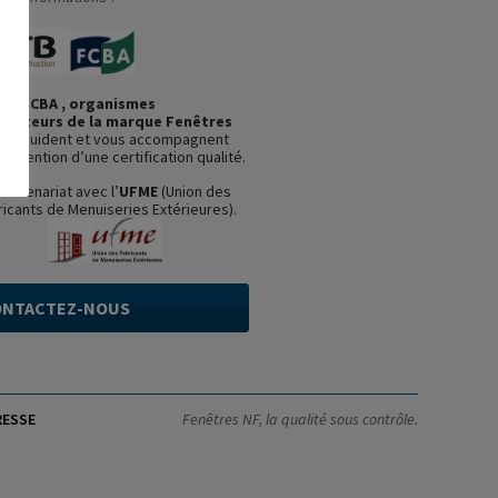
et FCBA , organismes
ficateurs de la marque Fenêtres
us guident et vous accompagnent
’obtention d’une certification qualité.
partenariat avec l’
UFME
(Union des
ricants de Menuiseries Extérieures).
ONTACTEZ-NOUS
RESSE
Fenêtres NF, la qualité sous contrôle.