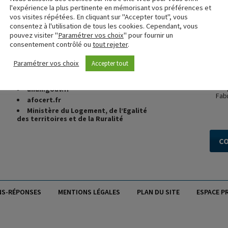
l'expérience la plus pertinente en mémorisant vos préférences et
vos visites répétées. En cliquant sur "Accepter tout", vous
fcba.fr
consentez à l'utilisation de tous les cookies. Cependant, vous
cstb.fr
pouvez visiter "
Paramétrer vos choix
" pour fournir un
UFME
(Union des Fabricants de
consentement contrôlé ou
tout rejeter
.
Menuiseries Extérieures)
CSTB 
certi
marque-nf.com
Paramétrer vos choix
Accepter tout
NF,
vo
FCBA Formations
dans l
CSTB Formations
En 
anah.gouv.fr
Fab
afocert.fr
Ministère du Logement, de l’Egalité
des territoires et de la Ruralité
C
NS-RÉPONSES
MENTIONS LÉGALES
PLAN DU SITE
ESPACE P