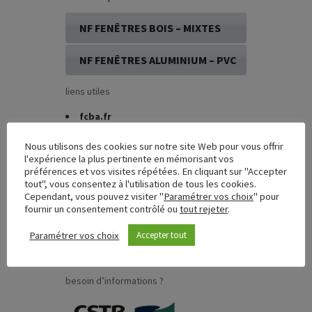
NF FENÊTRES BOIS – MIXTES
NF FENÊTRES ALUMINIUM – PVC
liens utiles
fcba.fr
cstb.fr
UFME
(Union des Fabricants de
Nous utilisons des cookies sur notre site Web pour vous offrir
Menuiseries Extérieures)
l'expérience la plus pertinente en mémorisant vos
préférences et vos visites répétées. En cliquant sur "Accepter
marque-nf.com
tout", vous consentez à l'utilisation de tous les cookies.
FCBA Formations
Cependant, vous pouvez visiter "
Paramétrer vos choix
" pour
CSTB Formations
fournir un consentement contrôlé ou
tout rejeter
.
anah.gouv.fr
afocert.fr
Paramétrer vos choix
Accepter tout
Ministère du Logement, de l’Egalité
des territoires et de la Ruralité
besoin d’informations ?