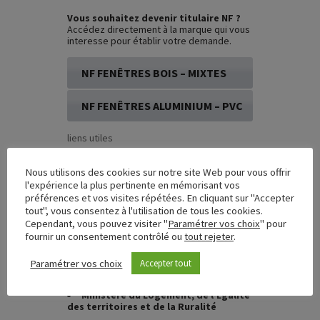
Vous souhaitez devenir titulaire NF ?
Accédez directement à la marque qui vous
interesse pour établir votre demande.
NF FENÊTRES BOIS – MIXTES
NF FENÊTRES ALUMINIUM – PVC
liens utiles
fcba.fr
Nous utilisons des cookies sur notre site Web pour vous offrir
cstb.fr
l'expérience la plus pertinente en mémorisant vos
UFME
(Union des Fabricants de
préférences et vos visites répétées. En cliquant sur "Accepter
Menuiseries Extérieures)
tout", vous consentez à l'utilisation de tous les cookies.
marque-nf.com
Cependant, vous pouvez visiter "
Paramétrer vos choix
" pour
FCBA Formations
fournir un consentement contrôlé ou
tout rejeter
.
CSTB Formations
Paramétrer vos choix
Accepter tout
anah.gouv.fr
afocert.fr
Ministère du Logement, de l’Egalité
des territoires et de la Ruralité