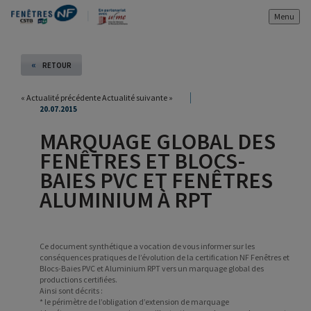
Menu
«
RETOUR
«
Actualité précédente
Actualité suivante
»
20.07.2015
MARQUAGE GLOBAL DES
FENÊTRES ET BLOCS-
BAIES PVC ET FENÊTRES
ALUMINIUM À RPT
Ce document synthétique a vocation de vous informer sur les
conséquences pratiques de l’évolution de la certification NF Fenêtres et
Blocs-Baies PVC et Aluminium RPT vers un marquage global des
productions certifiées.
Ainsi sont décrits :
* le périmètre de l’obligation d’extension de marquage