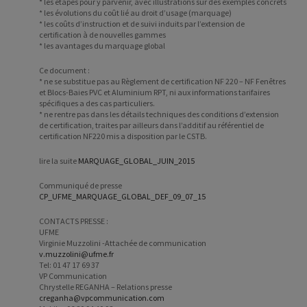
* les étapes pour y parvenir, avec illustrations sur des exemples concrets
* les évolutions du coût lié au droit d’usage (marquage)
* les coûts d’instruction et de suivi induits par l’extension de
certification à de nouvelles gammes
* les avantages du marquage global
Ce document :
* ne se substitue pas au Règlement de certification NF 220 – NF Fenêtres
et Blocs-Baies PVC et Aluminium RPT, ni aux informations tarifaires
spécifiques a des cas particuliers.
* ne rentre pas dans les détails techniques des conditions d’extension
de certification, traites par ailleurs dans l’additif au référentiel de
certification NF220 mis a disposition par le CSTB.
lire la suite
MARQUAGE_GLOBAL_JUIN_2015
Communiqué de presse
CP_UFME_MARQUAGE_GLOBAL_DEF_09_07_15
CONTACTS PRESSE :
UFME
Virginie Muzzolini -Attachée de communication
v.muzzolini@ufme.fr
Tel: 01 47 17 69 37
VP Communication
Chrystelle REGANHA – Relations presse
creganha@vpcommunication.com