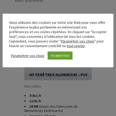
Mobile : 06 80 94 40 98
Nous utilisons des cookies sur notre site Web pour vous offrir
l'expérience la plus pertinente en mémorisant vos
préférences et vos visites répétées. En cliquant sur "Accepter
demande directe
tout", vous consentez à l'utilisation de tous les cookies.
Cependant, vous pouvez visiter "
Paramétrer vos choix
" pour
Vous souhaitez devenir titulaire NF ?
fournir un consentement contrôlé ou
tout rejeter
.
Accédez directement à la marque qui vous
interesse pour établir votre demande.
Paramétrer vos choix
Accepter tout
NF FENÊTRES BOIS – MIXTES
NF FENÊTRES ALUMINIUM – PVC
liens utiles
fcba.fr
cstb.fr
UFME
(Union des Fabricants de
Menuiseries Extérieures)