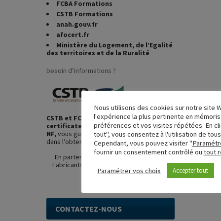
FCBA Formations
CSTB Formations
anah.gouv.fr
afocert.fr
Ministère du Logement, de l’Egalité
des territoires et de la Ruralité
besoin d’informations ?
Nous utilisons des cookies sur notre site W
l'expérience la plus pertinente en mémoris
CSTB et FCBA , organismes
préférences et vos visites répétées. En cl
certificateurs de la marque Fenêtres
NF,
vous guident et vous accompagnent
tout", vous consentez à l'utilisation de tous
dans l’obtention d’une certification qualité.
Cependant, vous pouvez visiter "
Paramétre
fournir un consentement contrôlé ou
tout r
En partenariat avec l’
UFME
(Union des
Fabricants de Menuiseries Extérieures).
Paramétrer vos choix
Accepter tout
CONTACTEZ-NOUS