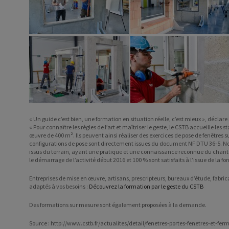
« Un guide c’est bien, une formation en situation réelle, c’est mieux », décla
« Pour connaître les règles de l’art et maîtriser le geste, le CSTB accueille les
œuvre de 400 m². Ils peuvent ainsi réaliser des exercices de pose de fenêtres sur
configurations de pose sont directement issues du document NF DTU 36-5. Nos
issus du terrain, ayant une pratique et une connaissance reconnue du chanti
le démarrage de l’activité début 2016 et 100 % sont satisfaits à l’issue de la fo
Entreprises de mise en œuvre, artisans, prescripteurs, bureaux d’étude, fabr
adaptés à vos besoins :
Découvrez la formation par le geste du CSTB
Des formations sur mesure sont également proposées à la demande.
Source : http://www.cstb.fr/actualites/detail/fenetres-portes-fenetres-et-fe